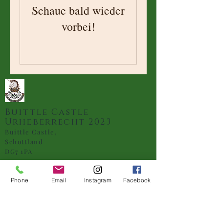
Schaue bald wieder
vorbei!
Buittle Castle
Urheberrecht 2023
Buittle Castle,
Schottland
DG7 1PA
Phone
Email
Instagram
Facebook