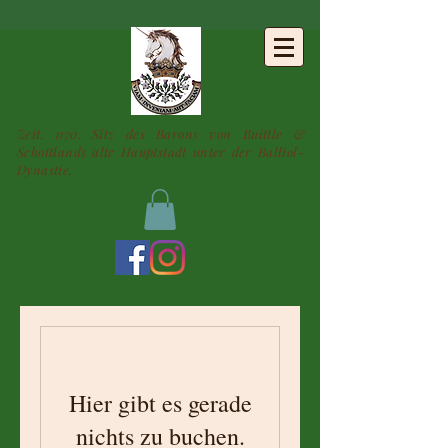
BUITTLE
Castle
Zeit. 1170. Sitz des Barons von Buittle &
Schottlands alte Hauptstadt unter der Balliol-
Dynastie.
Hier gibt es gerade
nichts zu buchen.