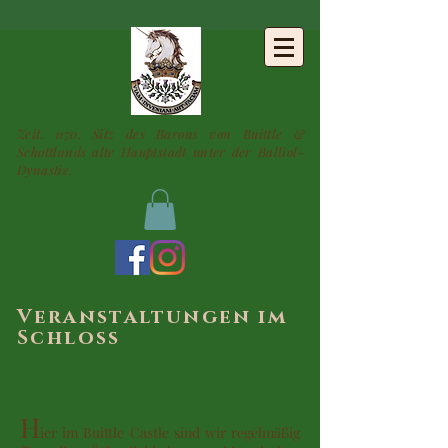
BUITTLE
Castle
Zeit. 1170. Sitz des Barons von Buittle &
Schottlands alte Hauptstadt unter der Balliol-
Dynastie.
Veranstaltungen im
Schloss
H
ier im Buittle Castle sind wir regelmäßig