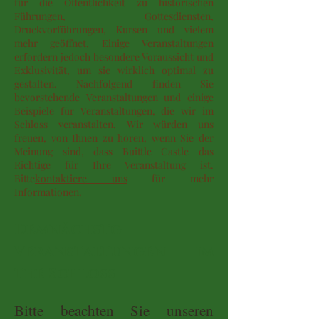
für die Öffentlichkeit zu historischen
Führungen, Gottesdiensten,
Druckvorführungen, Kursen und vielem
mehr geöffnet. Einige Veranstaltungen
erfordern jedoch besondere Voraussicht und
Exklusivität, um sie wirklich optimal zu
gestalten. Nachfolgend finden Sie
bevorstehende Veranstaltungen und einige
Beispiele für Veranstaltungen, die wir im
Schloss veranstalten. Wir würden uns
freuen, von Ihnen zu hören, wenn Sie der
Meinung sind, dass Buittle Castle das
Richtige für Ihre Veranstaltung ist.
Bitte
kontaktiere uns
für mehr
Informationen.
Demnächst
g
Veranstaltungen im
th
e Schloss
Bitte beachten Sie unseren