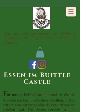
BUITTLE
Castle
Zeit. 1170. Sitz des Barons von Buittle &
Schottlands alte Hauptstadt unter der Balliol-
Dynastie.
Essen im Buittle
Castle
F
ür unsere B&B-Gäste und andere, die ein
Abendessen bei uns buchen möchten, bieten
wir ein einzigartiges kulinarisches Erlebnis im
Großen Saal. Für diesen Service ist eine