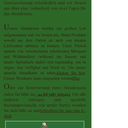
Vorreservierung erforderlich und wir freuen
uns über eine Vorlaufzeit von zwei Tagen für
das Abendessen.
U
nsere Abendessen wurden mit großem Lob
aufgenommen und wir freuen uns, Ihnen Produkte
sowohl aus dem Garten als auch von lokalen
Lieferanten anbieten zu können. Unser Fleisch
stammt von verschiedenen schottischen Metzgern
und Wildhändlern (während der Saison) und
unsere Speisekarte ändert sich regelmäßig, um zu
zeigen, was verfügbar und frisch ist. Um unsere
aktuelle Abendkarte zu sehen,
klicken Sie hier
.
Unsere Weinkarte kann eingesehen werden
Hier
.
O
der zur Reservierung eines Abendessens
rufen Sie bitte an.
+44 (0) 7487 296492
. Für alle
anderen Anfragen und spezielle
Buchungswünsche wie große Partys wenden
Sie sich bitte an uns
Schreiben Sie uns eine E-
Mail
.