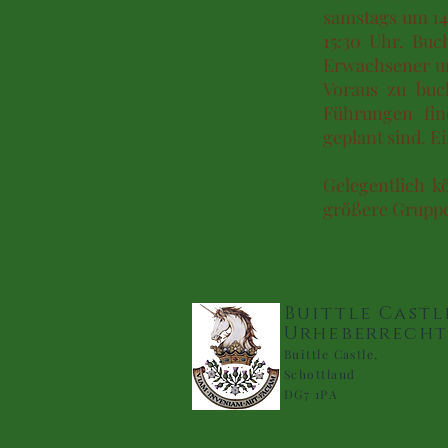
samstags um 14
15:30 Uhr. Buc
Erwachsener un
Voraus zu buc
Führungen fin
geplant sind. E
Gelegentlich 
größere Gruppen
Buittle Castl
Urheberrecht
Buittle Castle,
Schottland
DG7 1PA