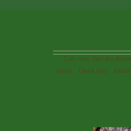
BUI
Zeit. 1170. Sitz des Bar
Heim
Über uns
Räum
Nachmittags