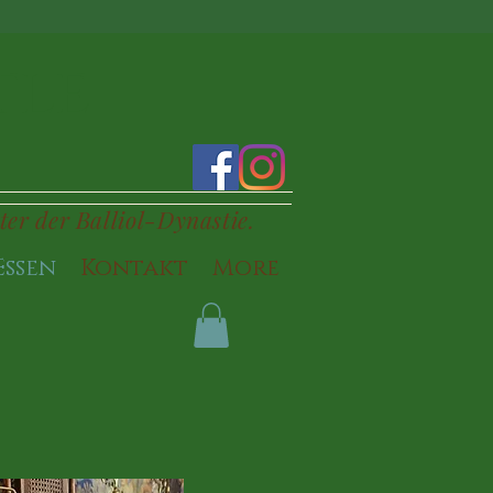
tle
ter der Balliol-Dynastie.
Essen
Kontakt
More