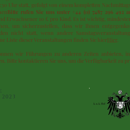
:30 Uhr statt, gefolgt von einem kompletten Nachmittag
hen
Bitte rufen Sie uns unter +44 (0) 7487 296 492 a
d Erwachsener 10 £ pro Kind. Es ist wichtig, mindeste
hen, um sicherzustellen, dass wir Ihnen entgegen
den nicht statt, wenn andere Samstagsveranstaltun
ine Liste dieser Veranstaltungen finden Sie hier
Hier
.
können wir Führungen zu anderen Zeiten anbieten, in
. Bitte kontaktieren Sie uns, um die Verfügbarkeit zu pr
e
 2023