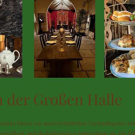
n der Großen Halle
tember bieten wir unseren beliebten Nachmittagstee mi
ossgelände und die historischen Innenräume an. Die F