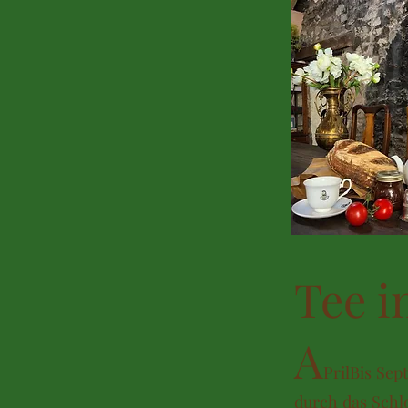
Tee i
A
Pril
Bis Sep
durch das Schl