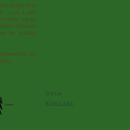
stee gegen etwa
n
. 22,50 £ pro
ns einen Tag im
kommen können.
gen im Schloss
sbesondere für
üfen.
Heim
Kontakt