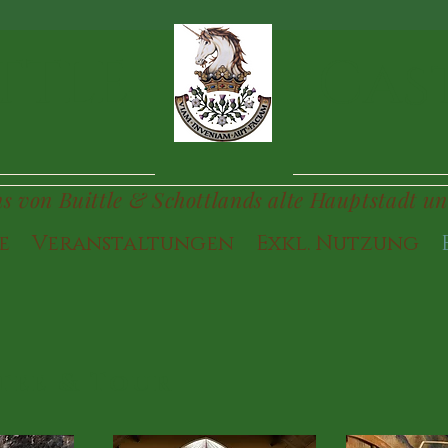
TTLE
Cas
ons von Buittle & Schottlands alte Hauptstadt un
e
Veranstaltungen
Exkl. Nutzung
tee & Tour