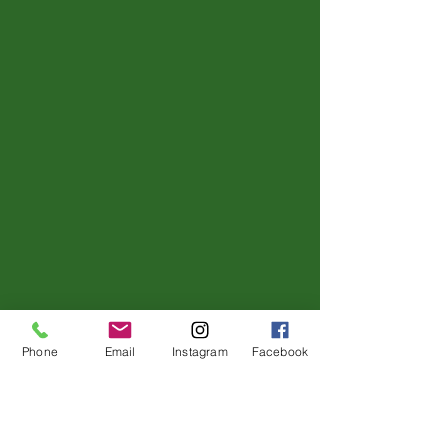
Phone
Email
Instagram
Facebook
Buittle Castle
Urheberrecht 2023
Buittle Castle,
Schottland