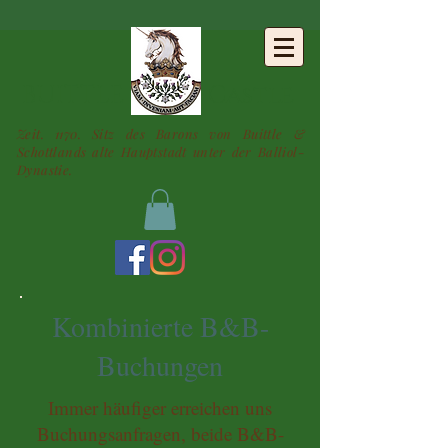
BUITTLE
Castle
Zeit. 1170. Sitz des Barons von Buittle &
Schottlands alte Hauptstadt unter der Balliol-
Dynastie.
Kombinierte B&B-
Buchungen
Immer häufiger erreichen uns
Buchungsanfragen, beide B&B-