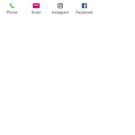
Phone
Email
Instagram
Facebook
Show More
Buittle Castle
Urheberrecht 2023
Buittle Castle,
Schottland
DG7 1PA